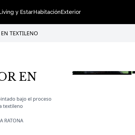
Living y Estar
Habitación
Exterior
 EN TEXTILENO
OR EN
Imágenes de
JUEGO DE EX
intado bajo el proceso
 textileno
SA RATONA