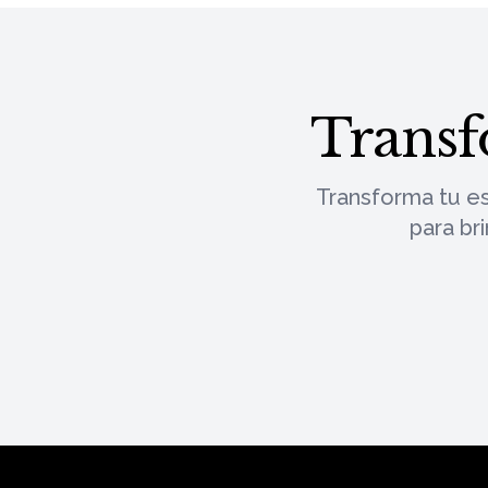
Transf
Transforma tu e
para br
Footer