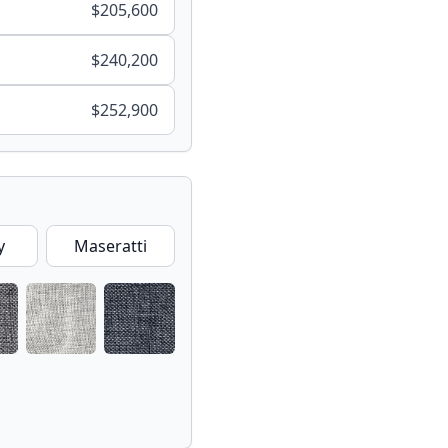
$
205,600
$
240,200
$
252,900
y
Maseratti