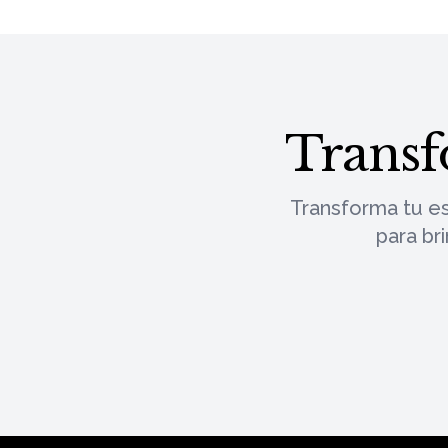
Transf
Transforma tu e
para br
Footer