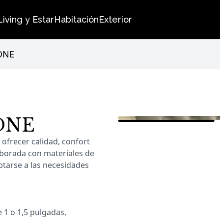
Living y Estar
Habitación
Exterior
ONE
ONE
Imágenes de
RESPALDO C
ofrecer calidad, confort
aborada con materiales de
aptarse a las necesidades
 1 o 1,5 pulgadas,