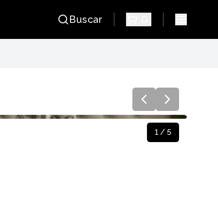
Buscar
0
APITONE
1
/
5