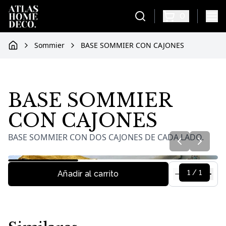
0
Sommier
BASE SOMMIER CON CAJONES
Home
BASE SOMMIER
Información del producto
CON CAJONES
BASE SOMMIER CON DOS CAJONES DE CADA LADO.
Imágenes de
BASE SOMMIER CON CAJONES
1
/
1
Añadir al carrito
1